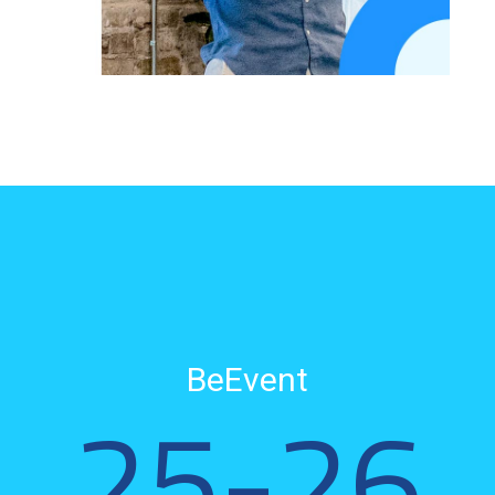
BeEvent
25-26